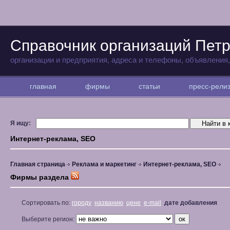
Справочник организаций Петр
организации и предприятия, адреса и телефоны, объявления
главная
фирмы
статьи
пресс-рел
Я ищу:
Интернет-реклама, SEO
Главная страница
Реклама и маркетинг
Интернет-реклама, SEO
Фирмы раздела
Сортировать по:
городу
названию
цене
e-mail
дате добавления
Выберите регион: