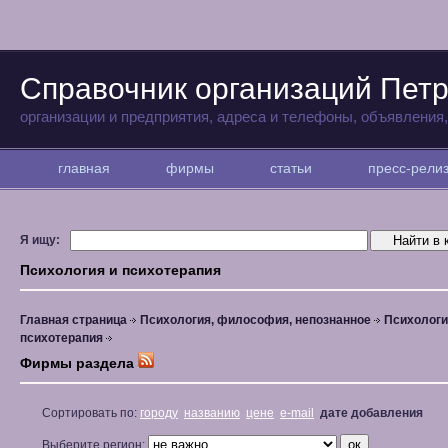
Справочник организаций Петр
организации и предприятия, адреса и телефоны, объявления
главная
фирмы
статьи
пресс-рел
Я ищу:
Психология и психотерапия
Главная страница
Психология, философия, непознанное
Психологи
психотерапия
Фирмы раздела
Сортировать по:
городу
названию
цене
e-mail
дате добавления
Выберите регион: