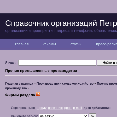
Справочник организаций Петр
организации и предприятия, адреса и телефоны, объявления
главная
фирмы
статьи
пресс-рел
Я ищу:
Прочие промышленные производства
Главная страница
Производство и сельское хозяйство
Прочие про
производства
Фирмы раздела
Сортировать по:
городу
названию
цене
e-mail
дате добавления
Выберите регион: