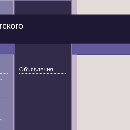
тского
Объявления
У
го