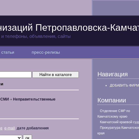
низаций Петропавловска-Камча
а и телефоны, объявления, сайты
статьи
пресс-релизы
Навигация
ии
ДОБАВИТЬ ФИРМ
Компании
, СМИ
Неправительственные
Отделение СФР по
Камчатскому краю
Камчатский краевой суд
Прокуратура Камчатско
не
e-mail
дате добавления
края