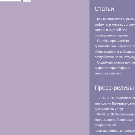
Статьи
Как выявляются скрыты
дефекты в местах сопря
колонн и ригелей при
обследовании зданий
Ошибки при расчёте
динамических нагрузок от
оборудования и вибрацио
воздействие на конструкц
Судебный анализ причи
дефектов при спорах о
качестве ремонта
Пресс-релизы
17-02-2026 Коммунальн
тарифы на Камчатке сжи
доступность услуг
09-01-2026 Рыболовецк
колхоз имени Ленина как
опора рыбной
промышленности и делов