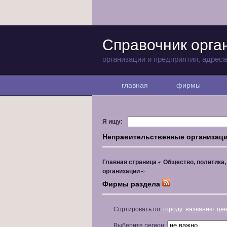
Справочник орга
организации и предприятия, адрес
главная
фирмы
Я ищу:
Неправительственные организац
Главная страница
Общество, политика
организации
Фирмы раздела
Сортировать по:
городу
названию
це
Выберите регион: