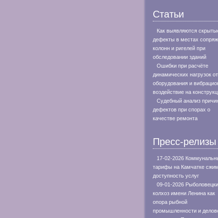
Статьи
Как выявляются скрыты
дефекты в местах сопря
колонн и ригелей при
обследовании зданий
Ошибки при расчёте
динамических нагрузок от
оборудования и вибрацио
воздействие на конструкц
Судебный анализ причи
дефектов при спорах о
качестве ремонта
Пресс-релизы
17-02-2026 Коммунальн
тарифы на Камчатке сжи
доступность услуг
09-01-2026 Рыболовецк
колхоз имени Ленина как
опора рыбной
промышленности и делов