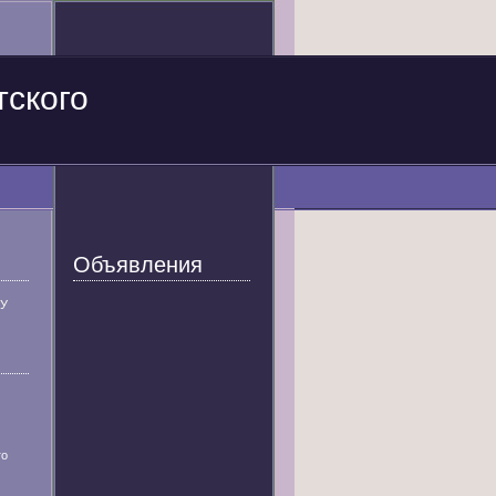
тского
Объявления
У
го