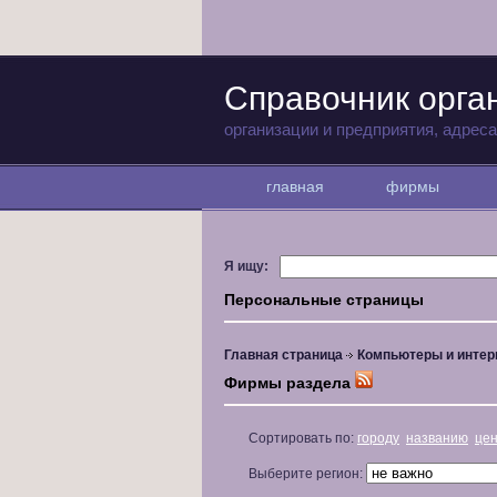
Справочник орга
организации и предприятия, адрес
главная
фирмы
Я ищу:
Персональные страницы
Главная страница
Компьютеры и интер
Фирмы раздела
Сортировать по:
городу
названию
це
Выберите регион: