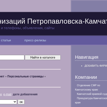
низаций Петропавловска-Камча
а и телефоны, объявления, сайты
статьи
пресс-релизы
Навигация
ДОБАВИТЬ ФИРМ
Компании
нет
Персональные страницы
Отделение СФР по
Камчатскому краю
Камчатский краевой суд
не
e-mail
дате добавления
Прокуратура Камчатско
края