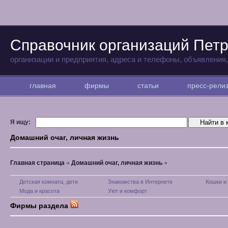
Справочник организаций Петр
организации и предприятия, адреса и телефоны, объявления
главная
фирмы
статьи
пресс-рел
Я ищу:
Домашний очаг, личная жизнь
Главная страница
Домашний очаг, личная жизнь
Детская комната, дети
Знакомства в Интернете
Кошки и
Мода и красота
Уют и комфорт
Фирмы раздела