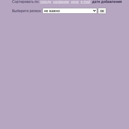
Сортировать по:
городу
названию
цене
e-mail
дате добавления
Выберите регион: