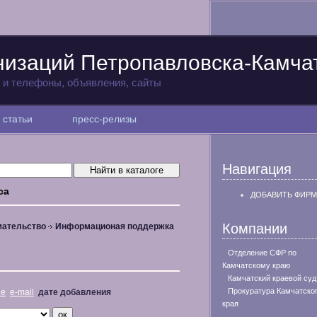
низаций Петропавловска-Камча
а и телефоны, объявления, сайты
статьи
пресс-релизы
Навигация
са
ДОБАВИТЬ ФИРМ
Компании
мательство
Информационая поддержка
Отделение СФР по
Камчатскому краю
Камчатский краевой суд
Прокуратура Камчатско
не
e-mail
дате добавления
края