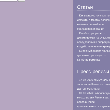
Статьи
Как выявляются скрыты
дефекты в местах сопря
колонн и ригелей при
обследовании зданий
Ошибки при расчёте
динамических нагрузок от
оборудования и вибрацио
воздействие на конструкц
Судебный анализ причи
дефектов при спорах о
качестве ремонта
Пресс-релизы
17-02-2026 Коммунальн
тарифы на Камчатке сжи
доступность услуг
09-01-2026 Рыболовецк
колхоз имени Ленина как
опора рыбной
промышленности и делов