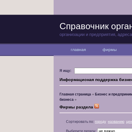
Справочник орга
организации и предприятия, адрес
главная
фирмы
Я ищу:
Информационая поддержка бизне
Главная страница
Бизнес и предприни
бизнеса
Фирмы раздела
Сортировать по:
городу
названию
це
Выберите регион: