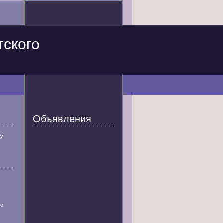
тского
Объявления
У
го