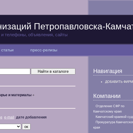
низаций Петропавловска-Камча
а и телефоны, объявления, сайты
статьи
пресс-релизы
Навигация
ДОБАВИТЬ ФИРМ
Компании
рье и материалы
Отделение СФР по
Камчатскому краю
Камчатский краевой суд
не
e-mail
дате добавления
Прокуратура Камчатско
края