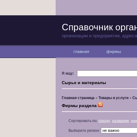
Справочник орга
организации и предприятия, адрес
главная
фирмы
Я ищу:
Сырье и материалы
Главная страница
Товары и услуги
Сы
Фирмы раздела
Сортировать по:
городу
названию
це
Выберите регион: