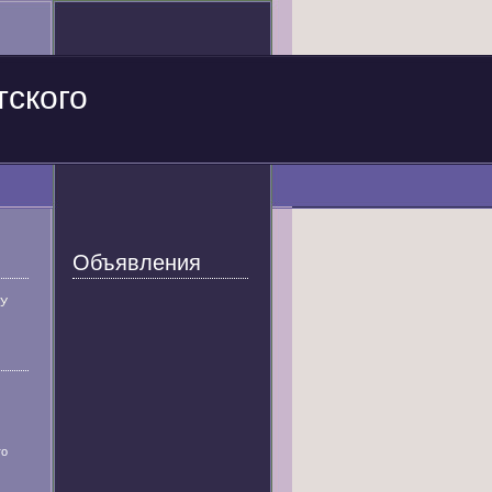
тского
Объявления
У
го