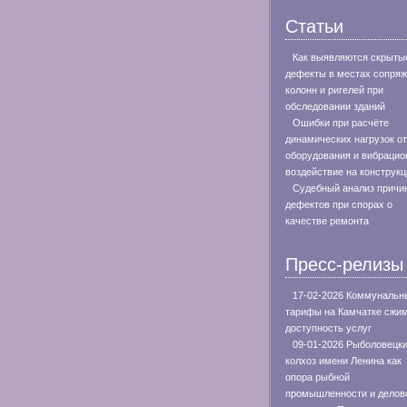
Статьи
Как выявляются скрыты
дефекты в местах сопря
колонн и ригелей при
обследовании зданий
Ошибки при расчёте
динамических нагрузок от
оборудования и вибрацио
воздействие на конструкц
Судебный анализ причи
дефектов при спорах о
качестве ремонта
Пресс-релизы
17-02-2026 Коммунальн
тарифы на Камчатке сжи
доступность услуг
09-01-2026 Рыболовецк
колхоз имени Ленина как
опора рыбной
промышленности и делов