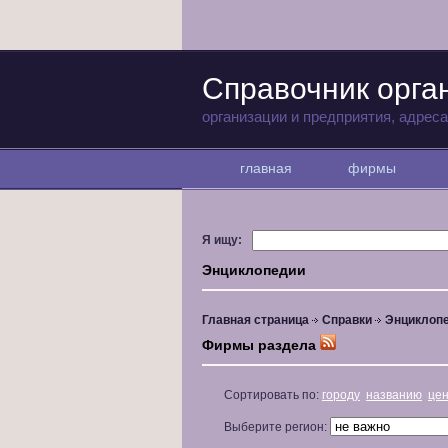
Справочник орга
организации и предприятия, адрес
главная
фирмы
Я ищу:
Энциклопедии
Главная страница
Справки
Энциклоп
Фирмы раздела
Сортировать по:
городу
названию
це
Выберите регион: