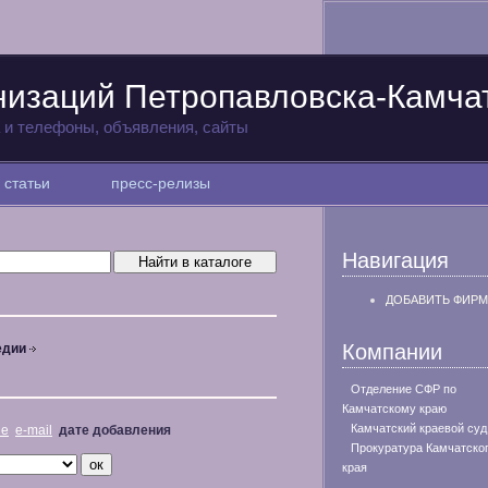
низаций Петропавловска-Камча
а и телефоны, объявления, сайты
статьи
пресс-релизы
Навигация
ДОБАВИТЬ ФИРМ
Компании
едии
Отделение СФР по
Камчатскому краю
Камчатский краевой суд
не
e-mail
дате добавления
Прокуратура Камчатско
края