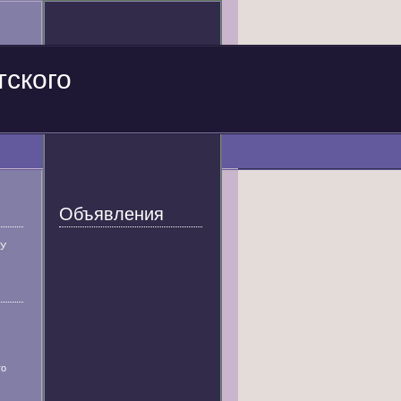
тского
Объявления
У
го