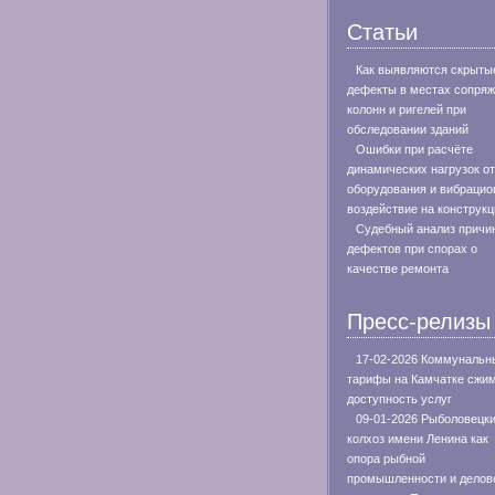
Статьи
Как выявляются скрыты
дефекты в местах сопря
колонн и ригелей при
обследовании зданий
Ошибки при расчёте
динамических нагрузок от
оборудования и вибрацио
воздействие на конструкц
Судебный анализ причи
дефектов при спорах о
качестве ремонта
Пресс-релизы
17-02-2026 Коммунальн
тарифы на Камчатке сжи
доступность услуг
09-01-2026 Рыболовецк
колхоз имени Ленина как
опора рыбной
промышленности и делов